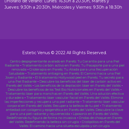
Horario de verano: Lunes: 16.30h a 20.30h, Martes y
Jueves: 9:30h a 20:30h, Miércoles y Viernes: 9:30h a 18:30h
Estetic Venus © 2022 All Rights Reserved.
Centro despigmentante avalado en Parets: Tu Garantía para una Piel
Radiante
-
Tratamiento carbón activo en Parets: Tu Pasaporte para una piel
renovada
-
Crioterapia en Parets: Tu Aliada para una Recuperación
Saludable
-
Tratamiento antiaging en Parets: El Camino hacia una Piel
Joven y Radiante
-
El tratamiento Hollywood peel en Parets: Tu secreto para
una Piel Radiante
-
Descubre los beneficios del láser de carbón activo en
Parets del Vallés
-
Los beneficios de la depilación láser en Parets del Vallés
-
Descubre los beneficios de los Test Bio Nutricionales en Parets del Vallés
-
Tratamiento láser para manchas en Parets del Vallés: Una solución efectiva
y duradera
-
Tratamiento láser vascular facial en Parets del Vallés: Elimina
las imperfecciones y recupera una piel radiante
-
Tratamiento láser vascular
corporal en Parets del Vallés: Recupera la belleza de tu piel
-
Tratamiento
antiedad con colágeno y epigenética en Parets del Vallés: Descubre la clave
para una piel radiante y rejuvenecida
-
Liposonix en Parets del Vallés:
Redefiniendo tu figura de forma no invasiva
-
Ondas de choque en Parets
del Vallés: Redefiniendo la belleza sin cirugía
-
Criolipólisis en Parets del
Vallés: El camino hacia una silueta esculpida y sin cirugía