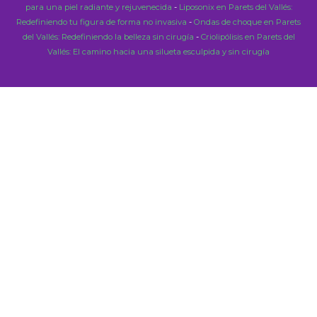
para una piel radiante y rejuvenecida
-
Liposonix en Parets del Vallés:
Redefiniendo tu figura de forma no invasiva
-
Ondas de choque en Parets
del Vallés: Redefiniendo la belleza sin cirugía
-
Criolipólisis en Parets del
Vallés: El camino hacia una silueta esculpida y sin cirugía
Close
this
modu