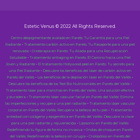
Estetic Venus © 2022 All Rights Reserved.
Centro despigmentante avalado en Parets: Tu Garantía para una Piel
Radiante
-
Tratamiento carbón activo en Parets: Tu Pasaporte para una piel
renovada
-
Crioterapia en Parets: Tu Aliada para una Recuperación
Saludable
-
Tratamiento antiaging en Parets: El Camino hacia una Piel
Joven y Radiante
-
El tratamiento Hollywood peel en Parets: Tu secreto para
una Piel Radiante
-
Descubre los beneficios del láser de carbón activo en
Parets del Vallés
-
Los beneficios de la depilación láser en Parets del Vallés
-
Descubre los beneficios de los Test Bio Nutricionales en Parets del Vallés
-
Tratamiento láser para manchas en Parets del Vallés: Una solución efectiva
y duradera
-
Tratamiento láser vascular facial en Parets del Vallés: Elimina
las imperfecciones y recupera una piel radiante
-
Tratamiento láser vascular
corporal en Parets del Vallés: Recupera la belleza de tu piel
-
Tratamiento
antiedad con colágeno y epigenética en Parets del Vallés: Descubre la clave
para una piel radiante y rejuvenecida
-
Liposonix en Parets del Vallés:
Redefiniendo tu figura de forma no invasiva
-
Ondas de choque en Parets
del Vallés: Redefiniendo la belleza sin cirugía
-
Criolipólisis en Parets del