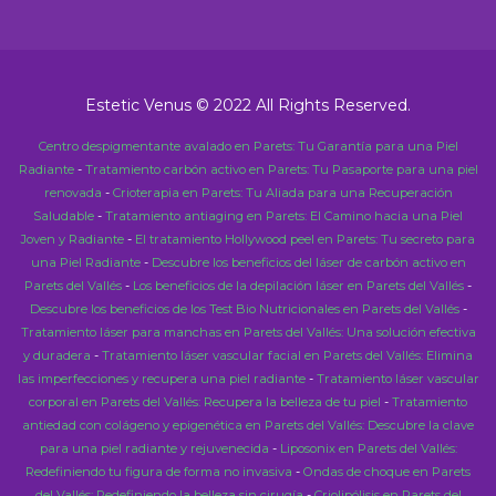
Estetic Venus © 2022 All Rights Reserved.
Centro despigmentante avalado en Parets: Tu Garantía para una Piel
Radiante
-
Tratamiento carbón activo en Parets: Tu Pasaporte para una piel
renovada
-
Crioterapia en Parets: Tu Aliada para una Recuperación
Saludable
-
Tratamiento antiaging en Parets: El Camino hacia una Piel
Joven y Radiante
-
El tratamiento Hollywood peel en Parets: Tu secreto para
una Piel Radiante
-
Descubre los beneficios del láser de carbón activo en
Parets del Vallés
-
Los beneficios de la depilación láser en Parets del Vallés
-
Descubre los beneficios de los Test Bio Nutricionales en Parets del Vallés
-
Tratamiento láser para manchas en Parets del Vallés: Una solución efectiva
y duradera
-
Tratamiento láser vascular facial en Parets del Vallés: Elimina
las imperfecciones y recupera una piel radiante
-
Tratamiento láser vascular
corporal en Parets del Vallés: Recupera la belleza de tu piel
-
Tratamiento
antiedad con colágeno y epigenética en Parets del Vallés: Descubre la clave
para una piel radiante y rejuvenecida
-
Liposonix en Parets del Vallés:
Redefiniendo tu figura de forma no invasiva
-
Ondas de choque en Parets
del Vallés: Redefiniendo la belleza sin cirugía
-
Criolipólisis en Parets del