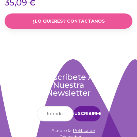
35,09
€
¿LO QUIERES? CONTÁCTANOS
Suscríbete A
Nuestra
Newsletter
Acepto la
Política de
Privacidad
.