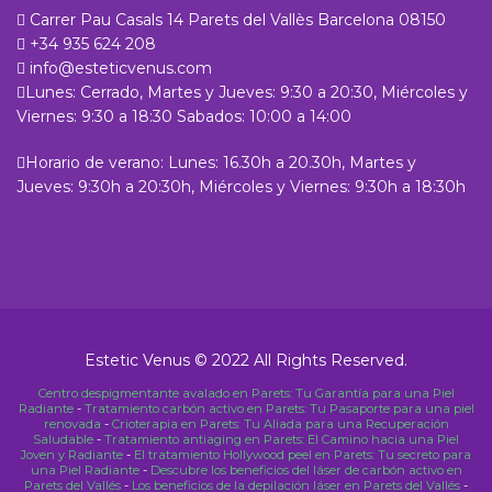
Carrer Pau Casals 14 Parets del Vallès Barcelona 08150
+34 935 624 208
info@esteticvenus.com
Lunes: Cerrado, Martes y Jueves: 9:30 a 20:30, Miércoles y
Viernes: 9:30 a 18:30 Sabados: 10:00 a 14:00
Horario de verano: Lunes: 16.30h a 20.30h, Martes y
Jueves: 9:30h a 20:30h, Miércoles y Viernes: 9:30h a 18:30h
Estetic Venus © 2022 All Rights Reserved.
Centro despigmentante avalado en Parets: Tu Garantía para una Piel
Radiante
-
Tratamiento carbón activo en Parets: Tu Pasaporte para una piel
renovada
-
Crioterapia en Parets: Tu Aliada para una Recuperación
Saludable
-
Tratamiento antiaging en Parets: El Camino hacia una Piel
Joven y Radiante
-
El tratamiento Hollywood peel en Parets: Tu secreto para
una Piel Radiante
-
Descubre los beneficios del láser de carbón activo en
Parets del Vallés
-
Los beneficios de la depilación láser en Parets del Vallés
-