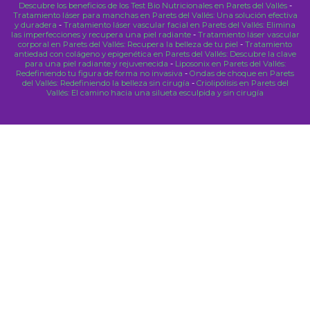
Descubre los beneficios de los Test Bio Nutricionales en Parets del Vallés
-
Tratamiento láser para manchas en Parets del Vallés: Una solución efectiva
y duradera
-
Tratamiento láser vascular facial en Parets del Vallés: Elimina
las imperfecciones y recupera una piel radiante
-
Tratamiento láser vascular
corporal en Parets del Vallés: Recupera la belleza de tu piel
-
Tratamiento
antiedad con colágeno y epigenética en Parets del Vallés: Descubre la clave
para una piel radiante y rejuvenecida
-
Liposonix en Parets del Vallés:
Redefiniendo tu figura de forma no invasiva
-
Ondas de choque en Parets
del Vallés: Redefiniendo la belleza sin cirugía
-
Criolipólisis en Parets del
Vallés: El camino hacia una silueta esculpida y sin cirugía
Close
this
modu