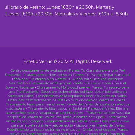
Horario de verano: Lunes: 16.30h a 20.30h, Martes y
Jueves: 9:30h a 20:30h, Miércoles y Viernes: 9:30h a 18:30h
Estetic Venus © 2022 All Rights Reserved.
Centro despigmentante avalado en Parets: Tu Garantía para una Piel
Radiante
-
Tratamiento carbón activo en Parets: Tu Pasaporte para una piel
renovada
-
Crioterapia en Parets: Tu Aliada para una Recuperación
Saludable
-
Tratamiento antiaging en Parets: El Camino hacia una Piel
Joven y Radiante
-
El tratamiento Hollywood peel en Parets: Tu secreto para
una Piel Radiante
-
Descubre los beneficios del láser de carbón activo en
Parets del Vallés
-
Los beneficios de la depilación láser en Parets del Vallés
-
Descubre los beneficios de los Test Bio Nutricionales en Parets del Vallés
-
Tratamiento láser para manchas en Parets del Vallés: Una solución efectiva
y duradera
-
Tratamiento láser vascular facial en Parets del Vallés: Elimina
las imperfecciones y recupera una piel radiante
-
Tratamiento láser vascular
corporal en Parets del Vallés: Recupera la belleza de tu piel
-
Tratamiento
antiedad con colágeno y epigenética en Parets del Vallés: Descubre la clave
para una piel radiante y rejuvenecida
-
Liposonix en Parets del Vallés:
Redefiniendo tu figura de forma no invasiva
-
Ondas de choque en Parets
del Vallés: Redefiniendo la belleza sin cirugía
-
Criolipólisis en Parets del