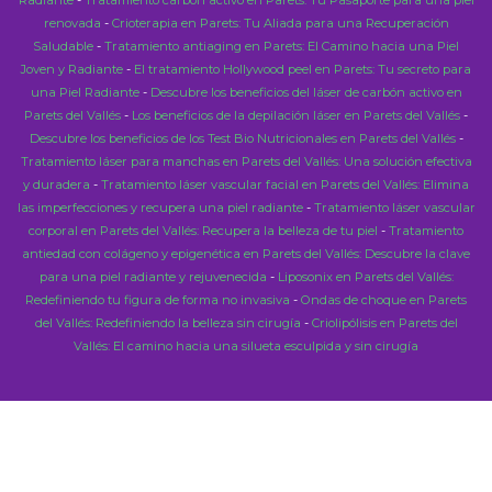
renovada
-
Crioterapia en Parets: Tu Aliada para una Recuperación
Saludable
-
Tratamiento antiaging en Parets: El Camino hacia una Piel
Joven y Radiante
-
El tratamiento Hollywood peel en Parets: Tu secreto para
una Piel Radiante
-
Descubre los beneficios del láser de carbón activo en
Parets del Vallés
-
Los beneficios de la depilación láser en Parets del Vallés
-
Descubre los beneficios de los Test Bio Nutricionales en Parets del Vallés
-
Tratamiento láser para manchas en Parets del Vallés: Una solución efectiva
y duradera
-
Tratamiento láser vascular facial en Parets del Vallés: Elimina
las imperfecciones y recupera una piel radiante
-
Tratamiento láser vascular
corporal en Parets del Vallés: Recupera la belleza de tu piel
-
Tratamiento
antiedad con colágeno y epigenética en Parets del Vallés: Descubre la clave
para una piel radiante y rejuvenecida
-
Liposonix en Parets del Vallés:
Redefiniendo tu figura de forma no invasiva
-
Ondas de choque en Parets
del Vallés: Redefiniendo la belleza sin cirugía
-
Criolipólisis en Parets del
Vallés: El camino hacia una silueta esculpida y sin cirugía
Close
this
modu