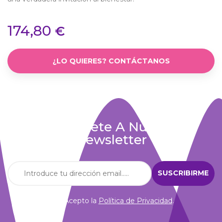
174,80
€
¿LO QUIERES? CONTÁCTANOS
Suscríbete A Nuestra
Newsletter
Acepto la
Política de Privacidad
.