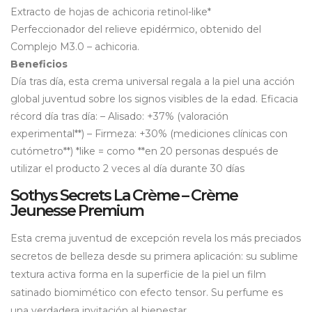
Ex­tracto de hojas de achico­ria retinol-like*
Perfeccionador del relieve epidérmico, obtenido del
Complejo M3.0 – achicoria.
Beneficios
Día tras día, esta crema universal regala a la piel una acción
global juventud sobre los signos visibles de la edad. Eficacia
récord día tras día: – Alisado: +37% (valoración
experimental**) – Firmeza: +30% (mediciones clínicas con
cutómetro**) *like = como **en 20 personas después de
utilizar el producto 2 veces al día durante 30 días
Sothys Secrets La Crème – Crème
Jeunesse Premium
Esta crema juventud de excepción revela los más preciados
secretos de belleza desde su primera aplicación: su sublime
textura activa forma en la superficie de la piel un film
satinado biomimético con efecto tensor. Su perfume es
una verdadera invitación al bienestar.