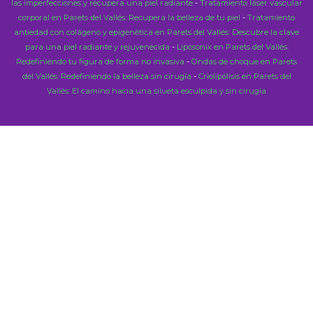
las imperfecciones y recupera una piel radiante
-
Tratamiento láser vascular
corporal en Parets del Vallés: Recupera la belleza de tu piel
-
Tratamiento
antiedad con colágeno y epigenética en Parets del Vallés: Descubre la clave
para una piel radiante y rejuvenecida
-
Liposonix en Parets del Vallés:
Redefiniendo tu figura de forma no invasiva
-
Ondas de choque en Parets
del Vallés: Redefiniendo la belleza sin cirugía
-
Criolipólisis en Parets del
Vallés: El camino hacia una silueta esculpida y sin cirugía
Close
this
modu