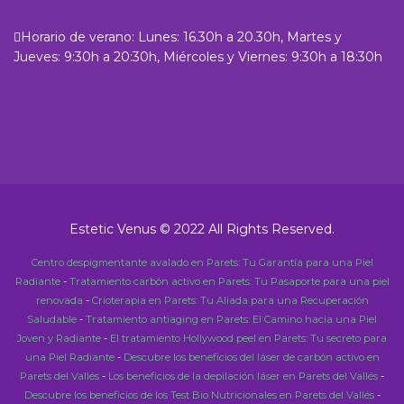
Horario de verano: Lunes: 16.30h a 20.30h, Martes y
Jueves: 9:30h a 20:30h, Miércoles y Viernes: 9:30h a 18:30h
Estetic Venus © 2022 All Rights Reserved.
Centro despigmentante avalado en Parets: Tu Garantía para una Piel
Radiante
-
Tratamiento carbón activo en Parets: Tu Pasaporte para una piel
renovada
-
Crioterapia en Parets: Tu Aliada para una Recuperación
Saludable
-
Tratamiento antiaging en Parets: El Camino hacia una Piel
Joven y Radiante
-
El tratamiento Hollywood peel en Parets: Tu secreto para
una Piel Radiante
-
Descubre los beneficios del láser de carbón activo en
Parets del Vallés
-
Los beneficios de la depilación láser en Parets del Vallés
-
Descubre los beneficios de los Test Bio Nutricionales en Parets del Vallés
-