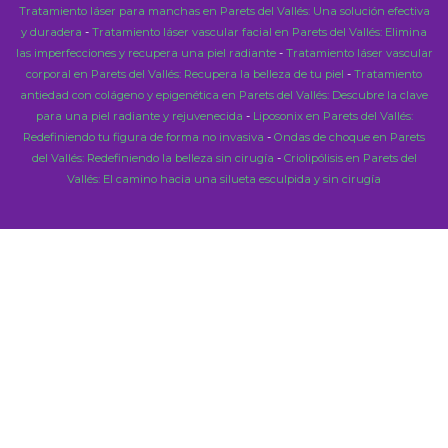
Tratamiento láser para manchas en Parets del Vallés: Una solución efectiva
y duradera
-
Tratamiento láser vascular facial en Parets del Vallés: Elimina
las imperfecciones y recupera una piel radiante
-
Tratamiento láser vascular
corporal en Parets del Vallés: Recupera la belleza de tu piel
-
Tratamiento
antiedad con colágeno y epigenética en Parets del Vallés: Descubre la clave
para una piel radiante y rejuvenecida
-
Liposonix en Parets del Vallés:
Redefiniendo tu figura de forma no invasiva
-
Ondas de choque en Parets
del Vallés: Redefiniendo la belleza sin cirugía
-
Criolipólisis en Parets del
Vallés: El camino hacia una silueta esculpida y sin cirugía
Close
this
modu