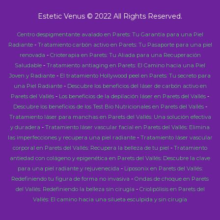
Estetic Venus © 2022 All Rights Reserved.
Centro despigmentante avalado en Parets: Tu Garantía para una Piel
Radiante
-
Tratamiento carbón activo en Parets: Tu Pasaporte para una piel
renovada
-
Crioterapia en Parets: Tu Aliada para una Recuperación
Saludable
-
Tratamiento antiaging en Parets: El Camino hacia una Piel
Joven y Radiante
-
El tratamiento Hollywood peel en Parets: Tu secreto para
una Piel Radiante
-
Descubre los beneficios del láser de carbón activo en
Parets del Vallés
-
Los beneficios de la depilación láser en Parets del Vallés
-
Descubre los beneficios de los Test Bio Nutricionales en Parets del Vallés
-
Tratamiento láser para manchas en Parets del Vallés: Una solución efectiva
y duradera
-
Tratamiento láser vascular facial en Parets del Vallés: Elimina
las imperfecciones y recupera una piel radiante
-
Tratamiento láser vascular
corporal en Parets del Vallés: Recupera la belleza de tu piel
-
Tratamiento
antiedad con colágeno y epigenética en Parets del Vallés: Descubre la clave
para una piel radiante y rejuvenecida
-
Liposonix en Parets del Vallés:
Redefiniendo tu figura de forma no invasiva
-
Ondas de choque en Parets
del Vallés: Redefiniendo la belleza sin cirugía
-
Criolipólisis en Parets del
Vallés: El camino hacia una silueta esculpida y sin cirugía