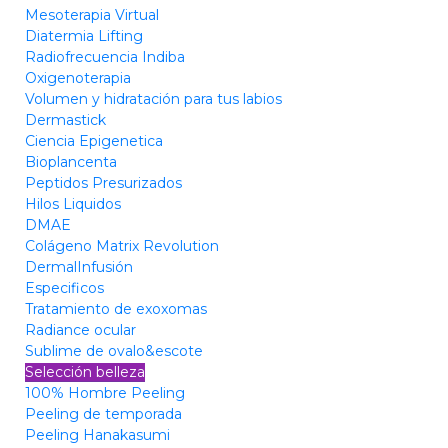
Mesoterapia Virtual
Diatermia Lifting
Radiofrecuencia Indiba
Oxigenoterapia
Volumen y hidratación para tus labios
Dermastick
Ciencia Epigenetica
Bioplancenta
Peptidos Presurizados
Hilos Liquidos
DMAE
Colágeno Matrix Revolution
DermalInfusión
Especificos
Tratamiento de exoxomas
Radiance ocular
Sublime de ovalo&escote
Selección belleza
100% Hombre Peeling
Peeling de temporada
Peeling Hanakasumi