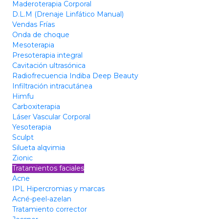
Maderoterapia Corporal
D.L.M (Drenaje Linfático Manual)
Vendas Frías
Onda de choque
Mesoterapia
Presoterapia integral
Cavitación ultrasónica
Radiofrecuencia Indiba Deep Beauty
Infiltración intracutánea
Himfu
Carboxiterapia
Láser Vascular Corporal
Yesoterapia
Sculpt
Silueta alqvimia
Zionic
Tratamientos faciales
Acne
IPL Hipercromias y marcas
Acné-peel-azelan
Tratamiento corrector