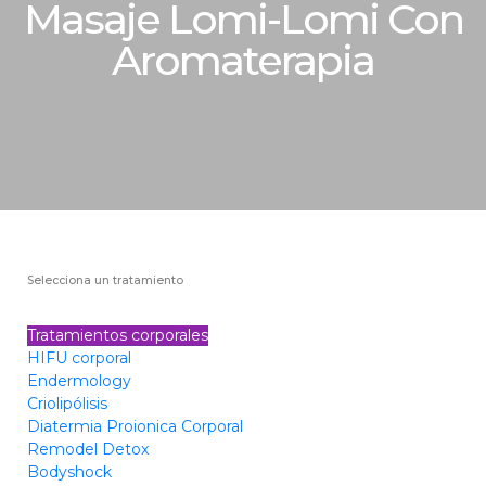
Masaje Lomi-Lomi Con
Aromaterapia
Selecciona un tratamiento
Tratamientos corporales
HIFU corporal
Endermology
Criolipólisis
Diatermia Proionica Corporal
Remodel Detox
Bodyshock