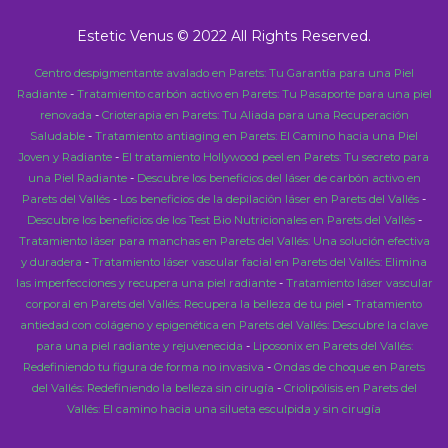
Estetic Venus © 2022 All Rights Reserved.
Centro despigmentante avalado en Parets: Tu Garantía para una Piel
Radiante
-
Tratamiento carbón activo en Parets: Tu Pasaporte para una piel
renovada
-
Crioterapia en Parets: Tu Aliada para una Recuperación
Saludable
-
Tratamiento antiaging en Parets: El Camino hacia una Piel
Joven y Radiante
-
El tratamiento Hollywood peel en Parets: Tu secreto para
una Piel Radiante
-
Descubre los beneficios del láser de carbón activo en
Parets del Vallés
-
Los beneficios de la depilación láser en Parets del Vallés
-
Descubre los beneficios de los Test Bio Nutricionales en Parets del Vallés
-
Tratamiento láser para manchas en Parets del Vallés: Una solución efectiva
y duradera
-
Tratamiento láser vascular facial en Parets del Vallés: Elimina
las imperfecciones y recupera una piel radiante
-
Tratamiento láser vascular
corporal en Parets del Vallés: Recupera la belleza de tu piel
-
Tratamiento
antiedad con colágeno y epigenética en Parets del Vallés: Descubre la clave
para una piel radiante y rejuvenecida
-
Liposonix en Parets del Vallés:
Redefiniendo tu figura de forma no invasiva
-
Ondas de choque en Parets
del Vallés: Redefiniendo la belleza sin cirugía
-
Criolipólisis en Parets del
Vallés: El camino hacia una silueta esculpida y sin cirugía