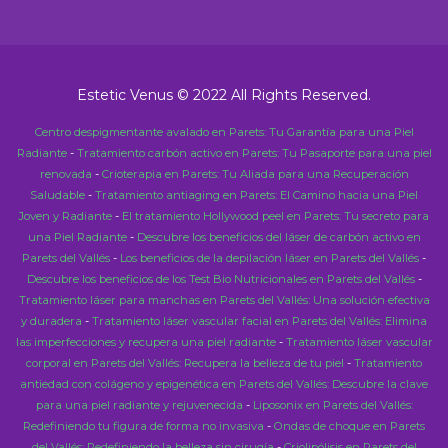
Estetic Venus © 2022 All Rights Reserved.
Centro despigmentante avalado en Parets: Tu Garantía para una Piel
Radiante
-
Tratamiento carbón activo en Parets: Tu Pasaporte para una piel
renovada
-
Crioterapia en Parets: Tu Aliada para una Recuperación
Saludable
-
Tratamiento antiaging en Parets: El Camino hacia una Piel
Joven y Radiante
-
El tratamiento Hollywood peel en Parets: Tu secreto para
una Piel Radiante
-
Descubre los beneficios del láser de carbón activo en
Parets del Vallés
-
Los beneficios de la depilación láser en Parets del Vallés
-
Descubre los beneficios de los Test Bio Nutricionales en Parets del Vallés
-
Tratamiento láser para manchas en Parets del Vallés: Una solución efectiva
y duradera
-
Tratamiento láser vascular facial en Parets del Vallés: Elimina
las imperfecciones y recupera una piel radiante
-
Tratamiento láser vascular
corporal en Parets del Vallés: Recupera la belleza de tu piel
-
Tratamiento
antiedad con colágeno y epigenética en Parets del Vallés: Descubre la clave
para una piel radiante y rejuvenecida
-
Liposonix en Parets del Vallés:
Redefiniendo tu figura de forma no invasiva
-
Ondas de choque en Parets
del Vallés: Redefiniendo la belleza sin cirugía
-
Criolipólisis en Parets del