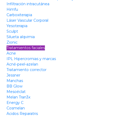
Infiltración intracutánea
Himfu
Carboxiterapia
Láser Vascular Corporal
Yesoterapia
Sculpt
Silueta alqvimia
Zionic
Tratamientos faciales
Acne
IPL Hipercromias y marcas
Acné-peel-azelan
Tratamiento corrector
Jessner
Manchas
BB Glow
Mesoéclat
Melan Tran3x
Energy C
Cosmelan
Acidos Reparatris