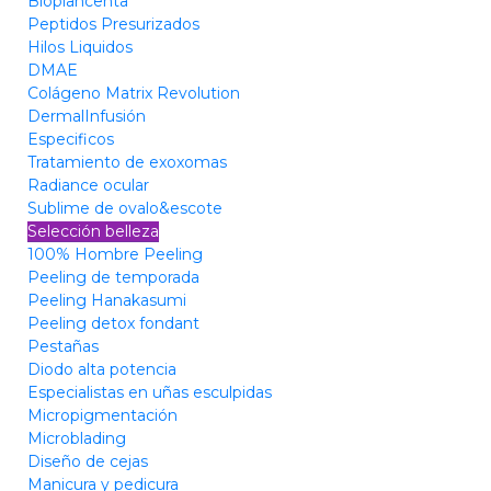
Bioplancenta
Peptidos Presurizados
Hilos Liquidos
DMAE
Colágeno Matrix Revolution
DermalInfusión
Especificos
Tratamiento de exoxomas
Radiance ocular
Sublime de ovalo&escote
Selección belleza
100% Hombre Peeling
Peeling de temporada
Peeling Hanakasumi
Peeling detox fondant
Pestañas
Diodo alta potencia
Especialistas en uñas esculpidas
Micropigmentación
Microblading
Diseño de cejas
Manicura y pedicura